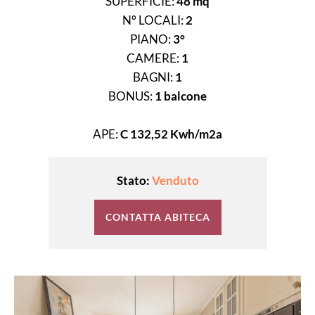
SUPERFICIE:
48 mq
N° LOCALI:
2
PIANO:
3°
CAMERE:
1
BAGNI:
1
BONUS:
1 balcone
APE:
C 132,52 Kwh/m2a
Stato:
Venduto
CONTATTA ABITECA