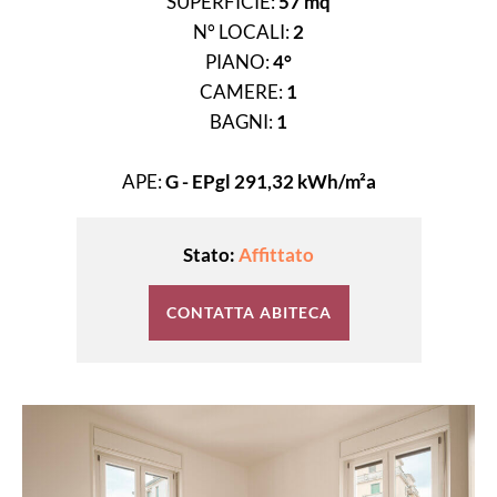
SUPERFICIE:
57 mq
N° LOCALI:
2
PIANO:
4°
CAMERE:
1
BAGNI:
1
APE:
G - EPgl 291,32 kWh/m²a
Stato:
Affittato
CONTATTA ABITECA