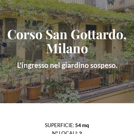
Skip
to
content
Corso San Gottardo,
Milano
L'ingresso nel giardino sospeso.
SUPERFICIE:
54 mq
N° LOCALI:
2