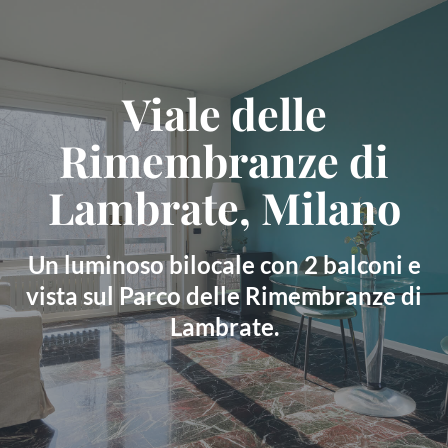
Skip
to
content
Viale delle
Rimembranze di
Lambrate, Milano
Un luminoso bilocale con 2 balconi e
vista sul Parco delle Rimembranze di
Lambrate.