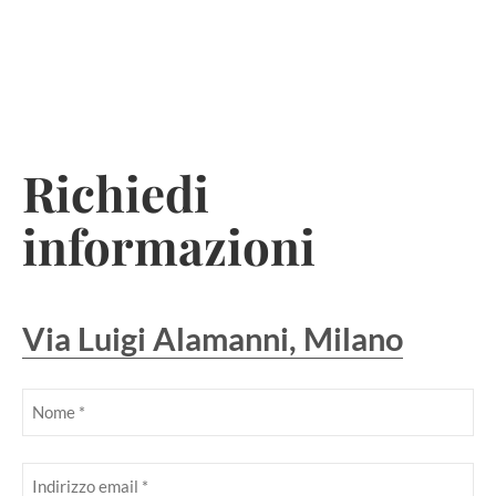
Skip
to
Richiedi
content
informazioni
Via Luigi Alamanni, Milano
Nome
(Obbligatorio)
Obbligatorio
Email