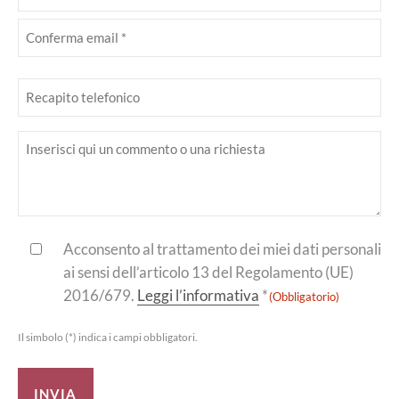
(Obbligatorio)
Inserisci
email
Conferma
Telefono
email
Inserisci
il
tuo
messaggio
Consenso
Acconsento al trattamento dei miei dati personali
ai sensi dell’articolo 13 del Regolamento (UE)
(Obbligatorio)
2016/679.
Leggi l’informativa
*
(Obbligatorio)
Il simbolo (*) indica i campi obbligatori.