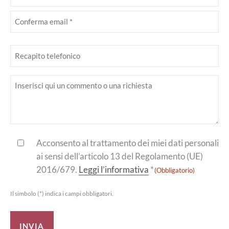
(Obbligatorio)
Inserisci
email
Conferma
Telefono
email
Inserisci
il
tuo
messaggio
Consenso
Acconsento al trattamento dei miei dati personali
ai sensi dell’articolo 13 del Regolamento (UE)
(Obbligatorio)
2016/679.
Leggi l’informativa
*
(Obbligatorio)
Il simbolo (*) indica i campi obbligatori.