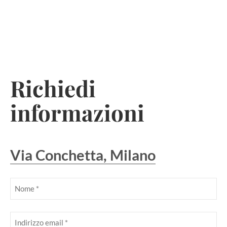
Skip
to
Richiedi
content
informazioni
Via Conchetta, Milano
Nome
(Obbligatorio)
Obbligatorio
Email