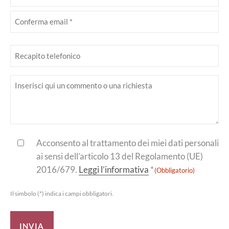
(Obbligatorio)
Inserisci
email
Conferma
Telefono
email
Inserisci
il
tuo
messaggio
Consenso
Acconsento al trattamento dei miei dati personali
ai sensi dell’articolo 13 del Regolamento (UE)
(Obbligatorio)
2016/679.
Leggi l’informativa
*
(Obbligatorio)
Il simbolo (*) indica i campi obbligatori.