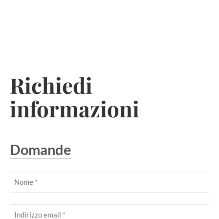
Skip
to
Richiedi
content
informazioni
Domande
Nome
(Obbligatorio)
Obbligatorio
Email